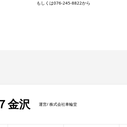
もしくは
076-245-8822
から
ト７金沢
運営/ 株式会社車輪堂