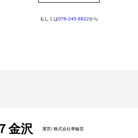
もしくは
076-245-8822
から
ト７金沢
運営/ 株式会社車輪堂