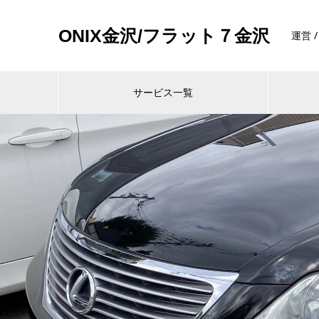
ONIX金沢/フラット７金沢
運営 
サービス一覧