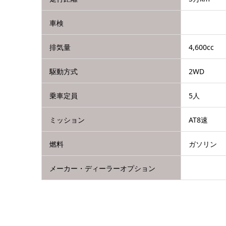
車検
排気量
4,600cc
駆動方式
2WD
乗車定員
5人
ミッション
AT8速
燃料
ガソリン
メーカー・ディーラーオプション